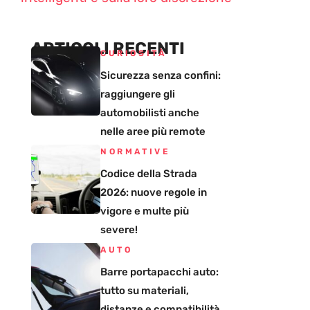
ARTICOLI RECENTI
CURIOSITÀ
Sicurezza senza confini:
raggiungere gli
automobilisti anche
nelle aree più remote
NORMATIVE
Codice della Strada
2026: nuove regole in
vigore e multe più
severe!
AUTO
Barre portapacchi auto:
tutto su materiali,
distanze e compatibilità