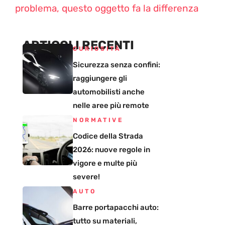
problema, questo oggetto fa la differenza
ARTICOLI RECENTI
CURIOSITÀ
Sicurezza senza confini:
raggiungere gli
automobilisti anche
nelle aree più remote
NORMATIVE
Codice della Strada
2026: nuove regole in
vigore e multe più
severe!
AUTO
Barre portapacchi auto:
tutto su materiali,