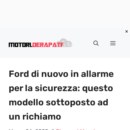
Vai
al
Menu
contenuto
Ford di nuovo in allarme
per la sicurezza: questo
modello sottoposto ad
un richiamo