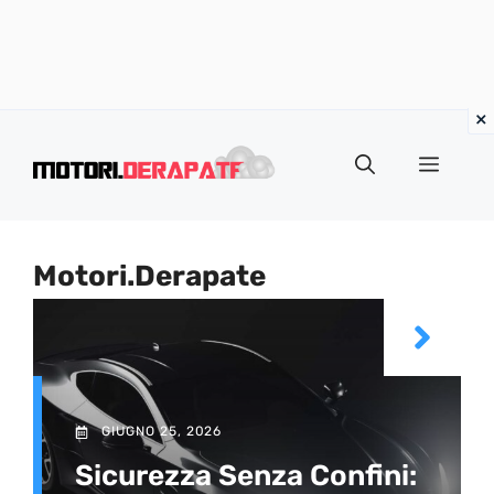
Vai
al
Menu
contenuto
Motori.Derapate
GIUGNO 25, 2026
Sicurezza Senza Confini: