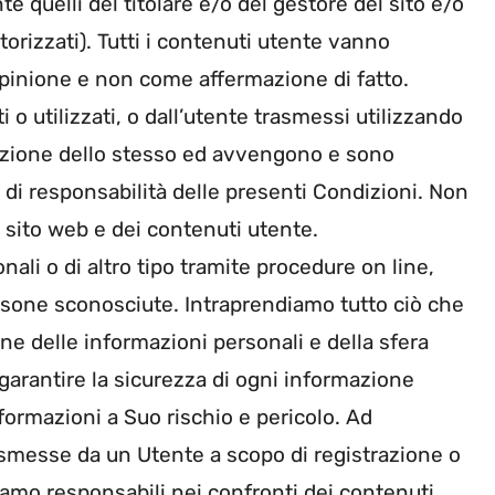
quelli del titolare e/o del gestore del sito e/o
utorizzati). Tutti i contenuti utente vanno
pinione e non come affermazione di fatto.
ti o utilizzati, o dall’utente trasmessi utilizzando
crezione dello stesso ed avvengono e sono
i di responsabilità delle presenti Condizioni. Non
o sito web e dei contenuti utente.
li o di altro tipo tramite procedure on line,
rsone sconosciute. Intraprendiamo tutto ciò che
one delle informazioni personali e della sfera
garantire la sicurezza di ogni informazione
nformazioni a Suo rischio e pericolo. Ad
asmesse da un Utente a scopo di registrazione o
iamo responsabili nei confronti dei contenuti