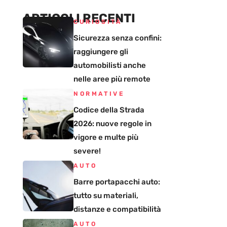
ARTICOLI RECENTI
CURIOSITÀ
Sicurezza senza confini:
raggiungere gli
automobilisti anche
nelle aree più remote
NORMATIVE
Codice della Strada
2026: nuove regole in
vigore e multe più
severe!
AUTO
Barre portapacchi auto:
tutto su materiali,
distanze e compatibilità
AUTO