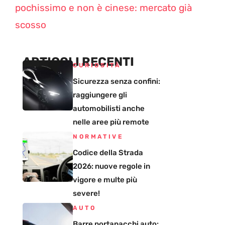
pochissimo e non è cinese: mercato già
scosso
ARTICOLI RECENTI
CURIOSITÀ
Sicurezza senza confini:
raggiungere gli
automobilisti anche
nelle aree più remote
NORMATIVE
Codice della Strada
2026: nuove regole in
vigore e multe più
severe!
AUTO
Barre portapacchi auto: