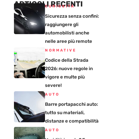
ARTICOLI RECENTI
CURIOSITÀ
Sicurezza senza confini:
raggiungere gli
automobilisti anche
nelle aree più remote
NORMATIVE
Codice della Strada
2026: nuove regole in
vigore e multe più
severe!
AUTO
Barre portapacchi auto:
tutto su materiali,
distanze e compatibilità
AUTO