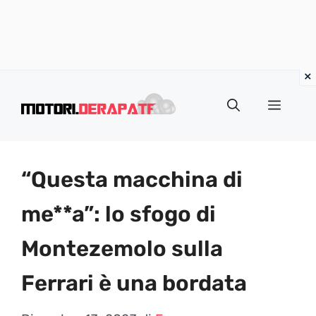
Vai
al
Menu
contenuto
“Questa macchina di
me**a”: lo sfogo di
Montezemolo sulla
Ferrari è una bordata