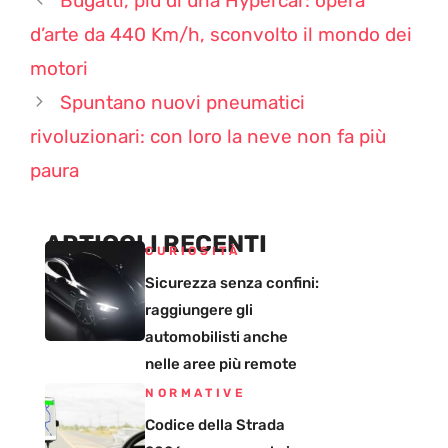
Bugatti, più di una Hypercar: opera
d’arte da 440 Km/h, sconvolto il mondo dei
motori
Spuntano nuovi pneumatici
rivoluzionari: con loro la neve non fa più
paura
ARTICOLI RECENTI
CURIOSITÀ
Sicurezza senza confini:
raggiungere gli
automobilisti anche
nelle aree più remote
NORMATIVE
Codice della Strada