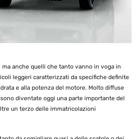
i, ma anche quelli che tanto vanno in voga in
eicoli leggeri caratterizzati da specifiche definite
indrata e alla potenza del motore. Molto diffuse
sono diventate oggi una parte importante del
tre un terzo delle immatricolazioni
anto da somigliare quasi a delle scatole o dei