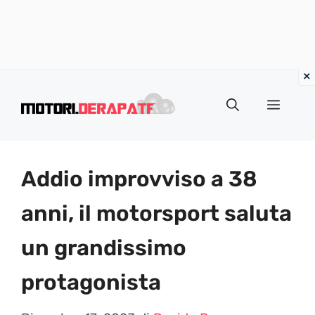
Vai
al
Menu
contenuto
Addio improvviso a 38
anni, il motorsport saluta
un grandissimo
protagonista