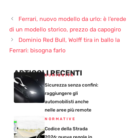
Ferrari, nuovo modello da urlo: è l’erede
di un modello storico, prezzo da capogiro
Dominio Red Bull, Wolff tira in ballo la
Ferrari: bisogna farlo
ARTICOLI RECENTI
CURIOSITÀ
Sicurezza senza confini:
raggiungere gli
automobilisti anche
nelle aree più remote
NORMATIVE
Codice della Strada
2026: nuove regole in