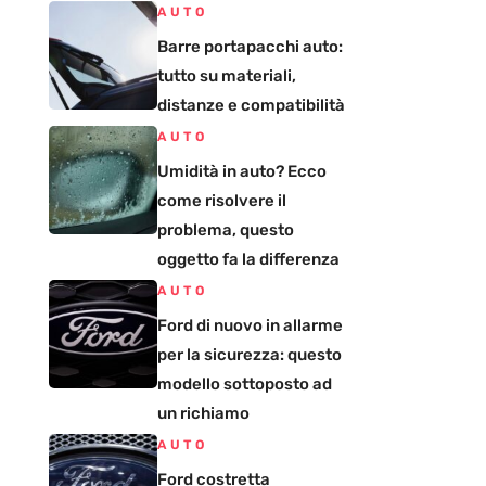
AUTO
Barre portapacchi auto:
tutto su materiali,
distanze e compatibilità
AUTO
Umidità in auto? Ecco
come risolvere il
problema, questo
oggetto fa la differenza
AUTO
Ford di nuovo in allarme
per la sicurezza: questo
modello sottoposto ad
un richiamo
AUTO
Ford costretta