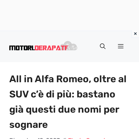
Vai
al
Menu
contenuto
All in Alfa Romeo, oltre al
SUV c’è di più: bastano
già questi due nomi per
sognare