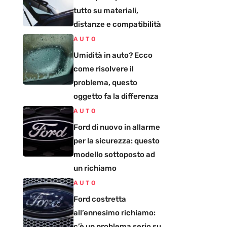
tutto su materiali,
distanze e compatibilità
AUTO
Umidità in auto? Ecco
come risolvere il
problema, questo
oggetto fa la differenza
AUTO
Ford di nuovo in allarme
per la sicurezza: questo
modello sottoposto ad
un richiamo
AUTO
Ford costretta
all’ennesimo richiamo:
c’è un problema serio su