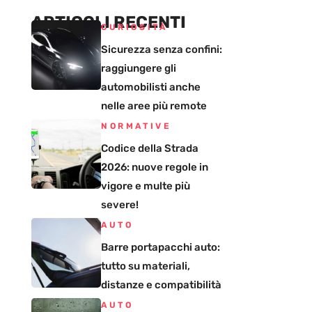
ARTICOLI RECENTI
CURIOSITÀ
Sicurezza senza confini:
raggiungere gli
automobilisti anche
nelle aree più remote
NORMATIVE
Codice della Strada
2026: nuove regole in
vigore e multe più
severe!
AUTO
Barre portapacchi auto:
tutto su materiali,
distanze e compatibilità
AUTO