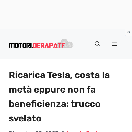
Vai
al
Menu
contenuto
Ricarica Tesla, costa la
metà eppure non fa
beneficienza: trucco
svelato