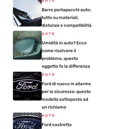
AUTO
Barre portapacchi auto:
tutto su materiali,
distanze e compatibilità
AUTO
Umidità in auto? Ecco
come risolvere il
problema, questo
oggetto fa la differenza
AUTO
Ford di nuovo in allarme
per la sicurezza: questo
modello sottoposto ad
un richiamo
AUTO
Ford costretta