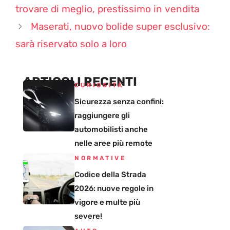
trovare di meglio, prestissimo in vendita
Maserati, nuovo bolide super esclusivo:
sarà riservato solo a loro
ARTICOLI RECENTI
CURIOSITÀ
Sicurezza senza confini:
raggiungere gli
automobilisti anche
nelle aree più remote
NORMATIVE
Codice della Strada
2026: nuove regole in
vigore e multe più
severe!