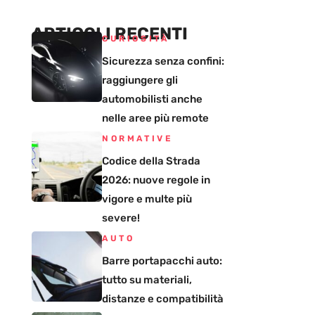
ARTICOLI RECENTI
CURIOSITÀ
Sicurezza senza confini:
raggiungere gli
automobilisti anche
nelle aree più remote
NORMATIVE
Codice della Strada
2026: nuove regole in
vigore e multe più
severe!
AUTO
Barre portapacchi auto:
tutto su materiali,
distanze e compatibilità