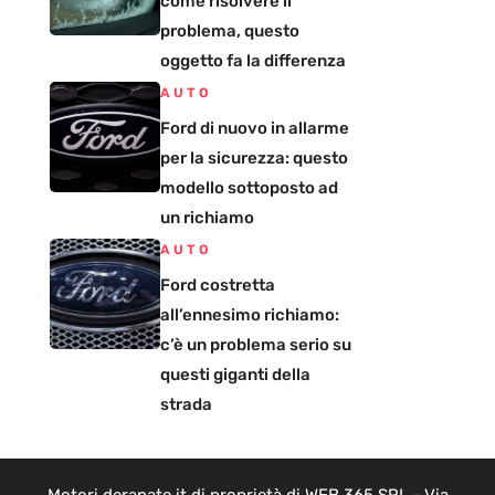
come risolvere il
problema, questo
oggetto fa la differenza
AUTO
Ford di nuovo in allarme
per la sicurezza: questo
modello sottoposto ad
un richiamo
AUTO
Ford costretta
all’ennesimo richiamo:
c’è un problema serio su
questi giganti della
strada