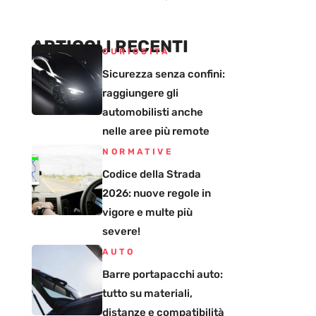
ARTICOLI RECENTI
CURIOSITÀ
Sicurezza senza confini:
raggiungere gli
automobilisti anche
nelle aree più remote
NORMATIVE
Codice della Strada
2026: nuove regole in
vigore e multe più
severe!
AUTO
Barre portapacchi auto:
tutto su materiali,
distanze e compatibilità