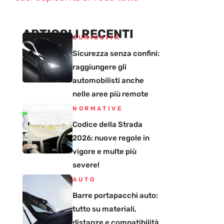
ARTICOLI RECENTI
CURIOSITÀ
Sicurezza senza confini:
raggiungere gli
automobilisti anche
nelle aree più remote
NORMATIVE
Codice della Strada
2026: nuove regole in
vigore e multe più
severe!
AUTO
Barre portapacchi auto:
tutto su materiali,
distanze e compatibilità