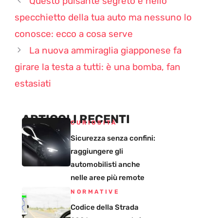
Questo pulsante segreto è nello
specchietto della tua auto ma nessuno lo
conosce: ecco a cosa serve
La nuova ammiraglia giapponese fa
girare la testa a tutti: è una bomba, fan
estasiati
ARTICOLI RECENTI
CURIOSITÀ
Sicurezza senza confini:
raggiungere gli
automobilisti anche
nelle aree più remote
NORMATIVE
Codice della Strada