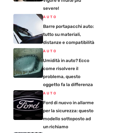
vigore e multe più
severe!
AUTO
Barre portapacchi auto:
tutto su materiali,
distanze e compatibilità
AUTO
Umidità in auto? Ecco
come risolvere il
problema, questo
oggetto fa la differenza
AUTO
Ford di nuovo in allarme
per la sicurezza: questo
modello sottoposto ad
un richiamo