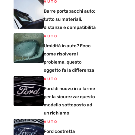
AUTO
Barre portapacchi auto:
tutto su materiali,
distanze e compatibilità
AUTO
Umidità in auto? Ecco
come risolvere il
problema, questo
oggetto fa la differenza
AUTO
Ford di nuovo in allarme
per la sicurezza: questo
modello sottoposto ad
un richiamo
AUTO
Ford costretta