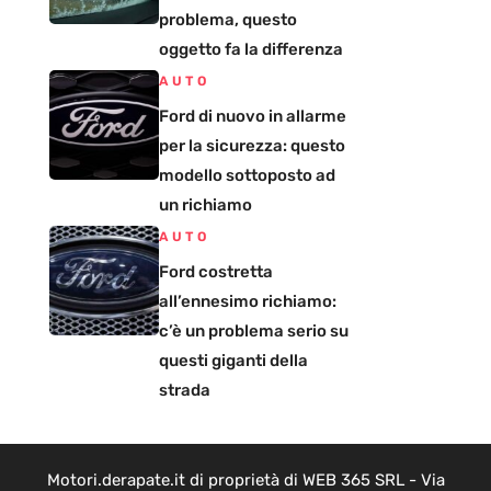
problema, questo
oggetto fa la differenza
AUTO
Ford di nuovo in allarme
per la sicurezza: questo
modello sottoposto ad
un richiamo
AUTO
Ford costretta
all’ennesimo richiamo:
c’è un problema serio su
questi giganti della
strada
Motori.derapate.it di proprietà di WEB 365 SRL - Via