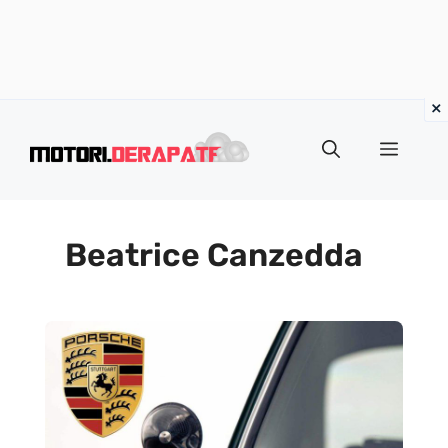
Vai
al
Menu
contenuto
Beatrice Canzedda