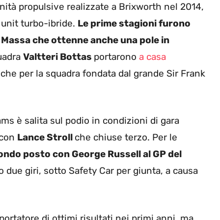
nità propulsive realizzate a Brixworth nel 2014,
unit turbo-ibride.
Le prime stagioni furono
pe Massa che ottenne anche una pole in
quadra
Valtteri Bottas
portarono
a casa
a che per la squadra fondata dal grande Sir Frank
ams è salita sul podio in condizioni di gara
, con
Lance Stroll
che chiuse terzo. Per le
condo posto con George Russell al GP del
o due giri, sotto Safety Car per giunta, a causa
rtatore di ottimi risultati nei primi anni, ma