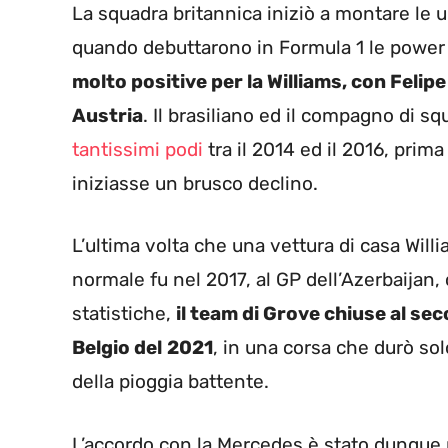
La squadra britannica iniziò a montare le u
quando debuttarono in Formula 1 le power 
molto positive per la Williams, con Feli
Austria
. Il brasiliano ed il compagno di s
tantissimi podi
tra il 2014 ed il 2016, prim
iniziasse un brusco declino.
L’ultima volta che una vettura di casa Willi
normale fu nel 2017, al GP dell’Azerbaijan
statistiche,
il team di Grove chiuse al se
Belgio del
2021
, in una corsa che durò sol
della pioggia battente.
L’accordo con la Mercedes è stato dunque po