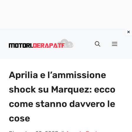
Vai
al
Menu
contenuto
Aprilia e l’ammissione
shock su Marquez: ecco
come stanno davvero le
cose