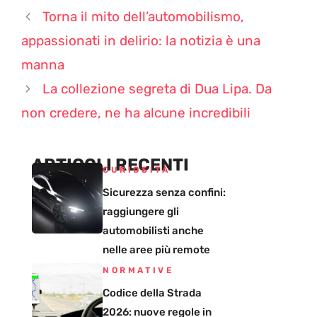
Torna il mito dell’automobilismo,
appassionati in delirio: la notizia è una
manna
La collezione segreta di Dua Lipa. Da
non credere, ne ha alcune incredibili
ARTICOLI RECENTI
CURIOSITÀ
Sicurezza senza confini:
raggiungere gli
automobilisti anche
nelle aree più remote
NORMATIVE
Codice della Strada
2026: nuove regole in